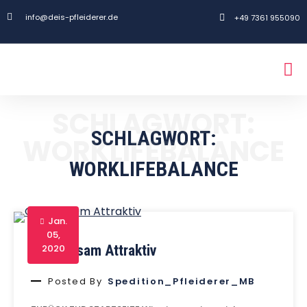
info@deis-pfleiderer.de
+49 7361 955090
SCHLAGWORT:
SCHLAGWORT:
WORKLIFEBALANCE
WORKLIFEBALANCE
Jan.
05,
Gemeinsam Attraktiv
2020
Posted By
Spedition_Pfleiderer_MB